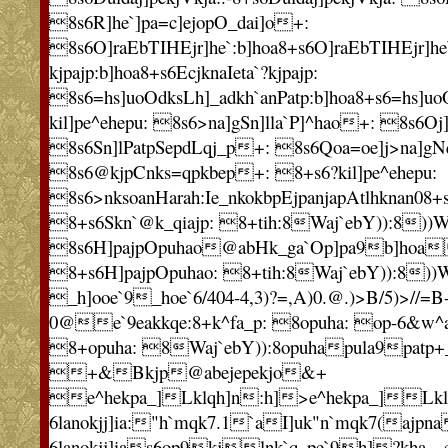
8s6R]he`]pa=c]ejopO_dai]o+:
8s6O]raEbTIHEjr]he`:b]hoa8+s6O]raEbTIHEjr]he`
kjpajp:b]hoa8+s6EcjknaIeta`?kjpajp:
8s6=hs]uoOdksLh]_adkh`anPatp:b]hoa8+s6=hs]uo
kil]pe^ehepu: 8s6>na]gSn]lla`P]^hao+: 8s6Oj
8s6Sn]lPatpSepdLqj_p+: 8s6Qoa=oe]j>na]g
8s6@kjpCnks=qpkbep+: 8+s6?kil]pe^ehepu:
8s6>nksoanHarah:Ie_nkokbpEjpanjapAtlhknan08+
8+s6Skn`@k_qiajp: 8+tih:8Waj`ebY)):8))
8s6H]pajpOpuhao@abHk_ga`Op]pa9b]hoa
8+s6H]pajpOpuhao: 8+tih:8Waj`ebY)):8))
_h]ooe`9_hoe`6/404-4,3)?=,A)0.@.)>B/5)>//=B-
0@e`9eakkqe:8+k^fa_p: 8opuha: op-6&w^
8+opuha: 8Waj`ebY)):8opuhapula9patp
+&Bkjp@abejepekjo&+

e^hekpa_]Lklqh]n:h]>e^hekpa_]Lkl
6lanokjj]ia:"h`mqk7.1`aI]uk"n`mqk7(ajp
6lanokjj]ias6op9kjlnk`q_pe`9h]?kha__