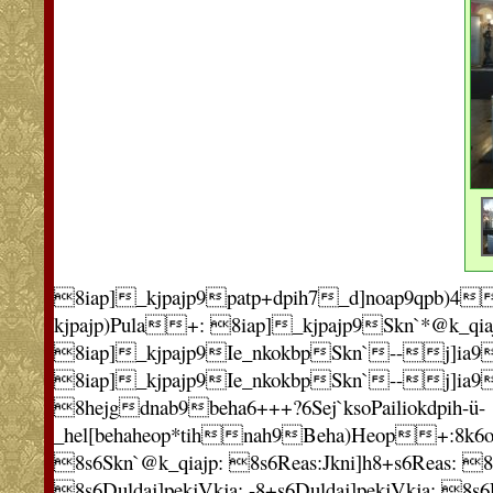
8iap]_kjpajp9patp+dpih7_d]noap9qpb)4
kjpajp)Pula+: 8iap]_kjpajp9Skn`*@k_q
8iap]_kjpajp9Ie_nkokbpSkn`--j]ia9
8iap]_kjpajp9Ie_nkokbpSkn`--j]ia9
8hejgdnab9beha6+++?6Sej`ksoPailiokdpih-ü-
_hel[behaheop*tihnah9Beha)Heop+:8k6oi]n
8s6Skn`@k_qiajp: 8s6Reas:Jkni]h8+s6Reas: 8
8s6Duldaj]pekjVkja:.-8+s6Duldaj]pekjVkja: 8s