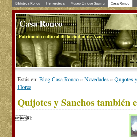
Biblioteca Ronco
Hemeroteca
Museo Enrique Squirru
Casa Ronco
Casa Ronco
Patrimonio cultural de la ciudad de Azul
Estás en:
Blog Casa Ronco
»
Novedades
»
Quijotes 
Flores
Quijotes y Sanchos también e
8l: