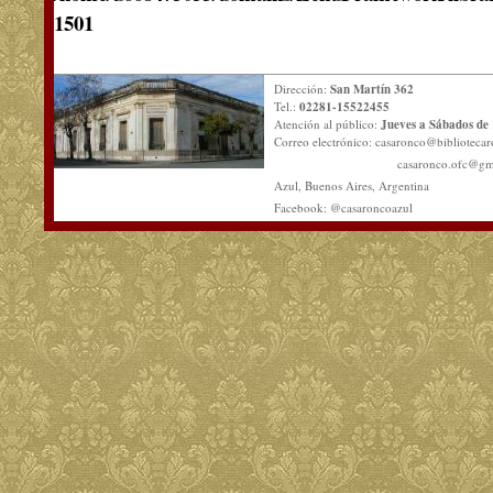
1501
Dirección:
San Martín 362
Tel.:
02281-15522455
Atención al público:
Jueves a Sábados de 
Correo electrónico:
casaronco@bibliotecar
casaronco.ofc@gm
Azul, Buenos Aires, Argentina
Facebook: @casaroncoazul