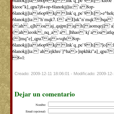
6lanokjj]ias6op9kjlnk`q_pe`9h]?kieoe
kieoe"k]_qpa7j8+op-6lanokjj]ia:`a8op-
6lanokjj]ias6op9kjlnk`q_pe`9h]>e^hek
6lanokjj]ia:"h`mqk7.1`aI]uk"n`mqk7bqa
(ah_q]hoaaj_qajpn]ajh]aomqej]`a
(ahieoik_nq_a`a_]hhao`kj`aoaatlqo
(]mq"e]_qpa7aj=vqh(8op-
6lanokjj]ias6op9kjlnk`q_pe`9h]?]o]:
6lanokjj]ia:`ahejkhre`]^ha>]npkhki"a]_qpa7
8+l:
Creado: 2009-12-11 18:06:01 - Modificado: 2009-12-
Dejar un comentario
Nombre
Email (opcional)