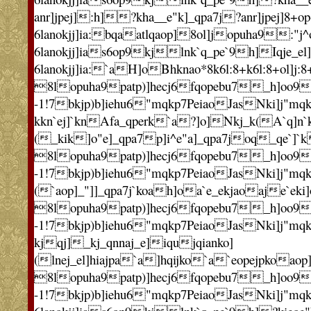
anr]jpej]:h]?kha__e"k]_qpa7j?anr]jpej]8+op
6lanokjj]ia:bqaatlqaop]8ol]jopuha9:"j
6lanokjj]ias6op9kjlnk`q_pe`9h]Iqje_el]h
6lanokjj]ia:`aH]oBhknao*8k6l:8+k6l:8+ol]j:8+
8lopuha9patp)]hecj6fqopebu7_h]oo9Io
-1!7bkjp)b]iehu6"mqkp7PeiaoJasNki]j"m
kkn`ej]`knAfa_qperk`a?]o]Nkj_k(A`q]n
(_kik]o"e]_qpa7p]i^e"a]_qpa7joq_qe`]`k
8lopuha9patp)]hecj6fqopebu7_h]oo9Io
-1!7bkjp)b]iehu6"mqkp7PeiaoJasNki]j"mq
(`aop]_"]]_qpa7j`koah]oa`e_ekjaoaje`eki]
8lopuha9patp)]hecj6fqopebu7_h]oo9Io
-1!7bkjp)b]iehu6"mqkp7PeiaoJasNki]j"mq
kjqj]_kj_qnnaj_e]iqujqianko]
(lnej_el]hiajpa`a]hqijko`a`eopejpkoaop
8lopuha9patp)]hecj6fqopebu7_h]oo9Io
-1!7bkjp)b]iehu6"mqkp7PeiaoJasNki]j"mq