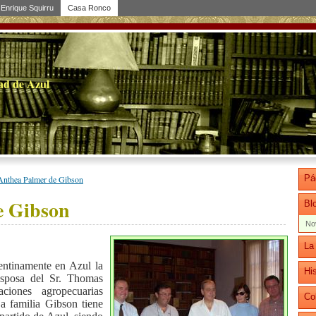
Enrique Squirru
Casa Ronco
dad de Azul
Pá
Anthea Palmer de Gibson
e Gibson
Bl
No
La
pentinamente en Azul
la
His
sposa del Sr. Thomas
aciones agropecuarias
Co
La familia Gibson tiene