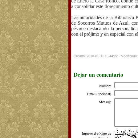
de Enero la Casa Ronco, donde co
a consolidar este florecimiento cul
Las autoridades de
la Biblioteca
P
de Socorros Mutuos de Azul, con
pésame destacando la personalid
con el prójimo y en especial con e
Creado: 2010-01-31 15:44:22 - Modificado
Dejar un comentario
Nombre
Email (opcional)
Mensaje
Ingrese el código de