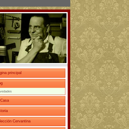
gina principal
og
vedades
 Casa
toria
lección Cervantina