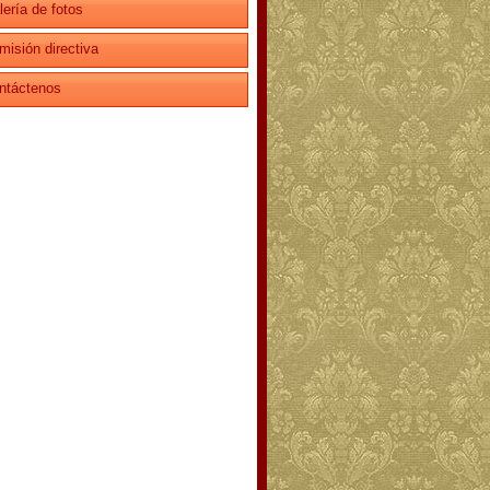
lería de fotos
misión directiva
ntáctenos