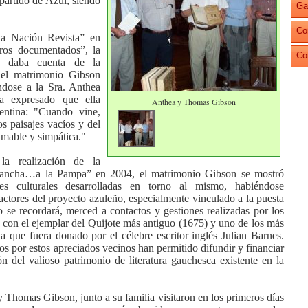
partido de Azul, siendo
Ga
Co
a Nación
Revista
” en
ros documentados”, la
Co
z daba cuenta de la
el matrimonio Gibson
éndose a
la Sra.
Anthea
a expresado que ella
Anthea y Thomas Gibson
entina
: "Cuando vine,
s paisajes vacíos y del
 amable y simpática."
 la realización de
la
ancha
…a
la Pampa
” en 2004, el matrimonio Gibson se mostró
des culturales desarrolladas en torno al mismo, habiéndose
ctores del proyecto azuleño, especialmente vinculado a la puesta
e recordará, merced a contactos y gestiones realizadas por los
con el ejemplar del Quijote más antiguo (1675) y uno de los más
na que fuera donado por el célebre escritor inglés Julian Barnes.
os por estos apreciados vecinos han permitido difundir y financiar
n del valioso patrimonio de literatura gauchesca existente en la
 Thomas Gibson, junto a su familia visitaron en los primeros días