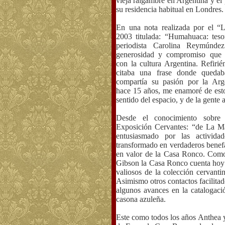
vieja raigambre en Argentina y el 
su residencia habitual en Londres.
En una nota realizada por el “
L
2003 titulada: “Humahuaca: teso
periodista Carolina Reymúnde
generosidad y compromiso que 
con la cultura Argentina. Refiri
citaba una frase donde quedab
compartía su
pasión por
la Arg
hace 15 años, me enamoré de esto
sentido del espacio, y de la gente
Desde el conocimiento sobre
Exposición
Cervantes
: “de
La M
entusiasmado por las activida
transformado en verdaderos benefa
en valor de
la Casa
Ronco.
Como s
Gibson la Casa Ronco cuenta hoy 
valiosos de la colección cervanti
Asimismo otros contactos facilitad
algunos avances en la catalogació
casona azuleña.
Este como todos los años Anthea y