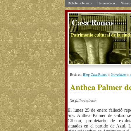
Biblioteca Ronco
Hemeroteca
Museo 
Casa Ronco
Patrimonio cultural de la ciu
Estás en:
Blog Casa Ronco
»
Novedades
»
Anthea Palmer d
Su fallecimiento
El lunes 25 de enero falleció re
Sra.
Anthea
Palmer de Gibson,e
Gibson, propietario de explot
situadas en el partido de Azul. 