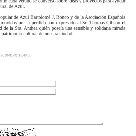
mo cada verano se conversó sobre ideas y proyectos para ayudar
tural de Azul.
opular
de Azul Bartolomé J. Ronco y de
la Asociación
Española
movidas por la pérdida han expresado al Sr. Thomas Gibson el
ad de
la Sra.
Anthea
quién poseía una sensible y solidaria mirada
l patrimonio cultural de nuestra ciudad.
: 2010-01-31 15:48:55