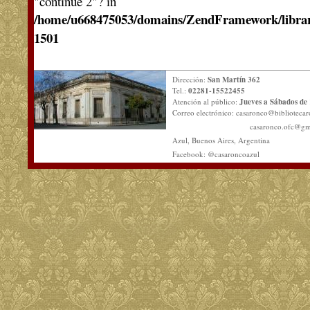
"continue 2"? in
/home/u668475053/domains/ZendFramework/libra
1501
Dirección:
San Martín 362
Tel.:
02281-15522455
Atención al público:
Jueves a Sábados de 
Correo electrónico:
casaronco@bibliotecar
casaronco.ofc@gm
Azul, Buenos Aires, Argentina
Facebook: @casaroncoazul