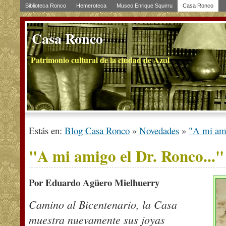
Biblioteca Ronco
Hemeroteca
Museo Enrique Squirru
Casa Ronco
Casa Ronco
Patrimonio cultural de la ciudad de Azul
Estás en:
Blog Casa Ronco
»
Novedades
»
"A mi ami
"A mi amigo el Dr. Ronco..."
Por Eduardo Agüero Mielhuerry
Camino al Bicentenario, la Casa
muestra nuevamente sus joyas