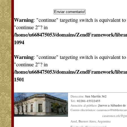
Warning
: "continue" targeting switch is equivalent t
"continue 2"? in
/home/u668475053/domains/ZendFramework/libra
1094
Warning
: "continue" targeting switch is equivalent t
"continue 2"? in
/home/u668475053/domains/ZendFramework/libra
1501
Dirección:
San Martín 362
Tel.:
02281-15522455
Atención al público:
Jueves a Sábados de 
Correo electrónico:
casaronco@bibliotecar
casaronco.ofc@gm
Azul, Buenos Aires, Argentina
Facebook: @casaroncoazul