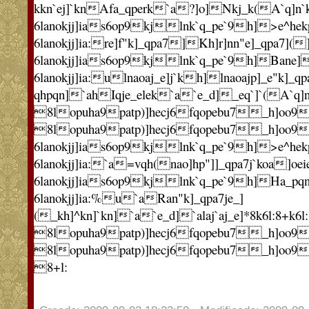
kkn`ej]`knAfa_qperk`a?]o]Nkj_k(A`q]n
6lanokjj]ias6op9kjlnk`q_pe`9h]>e^hek
6lanokjj]ia:re]f"k]_qpa7]Kh]r]nn"e]_qpa7](
6lanokjj]ias6op9kjlnk`q_pe`9h]Bane]
6lanokjj]ia:ulnaoaj_e]j`kh]lnaoajp]_e"
qhpqn]`ahIqje_elek`a`e_d]_eq`]`(A`q]n`k
8lopuha9patp)]hecj6fqopebu7_h]oo9Iok
8lopuha9patp)]hecj6fqopebu7_h]oo9I
6lanokjj]ias6op9kjlnk`q_pe`9h]>e^hek
6lanokjj]ia:`a=vqh(nao]hp"]]_qpa7j`koa
6lanokjj]ias6op9kjlnk`q_pe`9h]Ha_pq
6lanokjj]ia:%u`aRan"k]_qpa7je_]
(_kh]^kn]`kn]`a`e_d]`alaj`aj_e]*8k6l:8+k6l:
8lopuha9patp)]hecj6fqopebu7_h]oo9Iok
8lopuha9patp)]hecj6fqopebu7_h]oo9Iok
8+l: