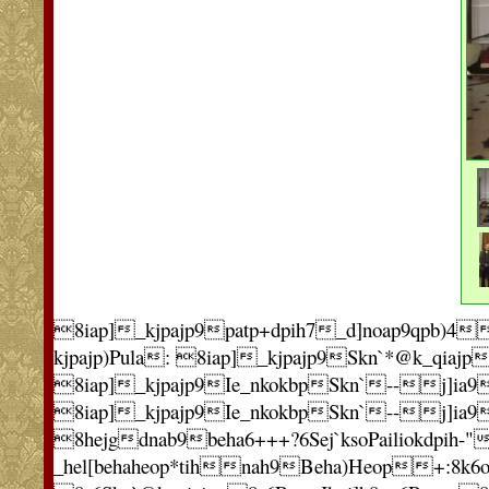
8iap]_kjpajp9patp+dpih7_d]noap9qpb)4
kjpajp)Pula: 8iap]_kjpajp9Skn`*@k_qiaj
8iap]_kjpajp9Ie_nkokbpSkn`--j]ia9
8iap]_kjpajp9Ie_nkokbpSkn`--j]ia9
8hejgdnab9beha6+++?6Sej`ksoPailiokdpih-"
_hel[behaheop*tihnah9Beha)Heop+:8k6oi]np