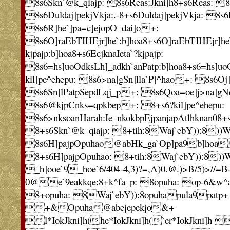
8s6Skn`@k_qiajp: 8s6Reas:Jkni]h8+s6Reas: 8
8s6Duldaj]pekjVkja:.-8+s6Duldaj]pekjVkja: 8s
8s6R]he`]pa=c]ejopO_dai]o+:
8s6O]raEbTIHEjr]he`:b]hoa8+s6O]raEbTIHEjr]he`
kjpajp:b]hoa8+s6EcjknaIeta`?kjpajp:
8s6=hs]uoOdksLh]_adkh`anPatp:b]hoa8+s6=hs]uo
kil]pe^ehepu: 8s6>na]gSn]lla`P]^hao+: 8s6Oj
8s6Sn]lPatpSepdLqj_p+: 8s6Qoa=oe]j>na]g
8s6@kjpCnks=qpkbep+: 8+s6?kil]pe^ehepu:
8s6>nksoanHarah:Ie_nkokbpEjpanjapAtlhknan08+
8+s6Skn`@k_qiajp: 8+tih:8Waj`ebY)):8))
8s6H]pajpOpuhao@abHk_ga`Op]pa9b]hoa
8+s6H]pajpOpuhao: 8+tih:8Waj`ebY)):8))
_h]ooe`9_hoe`6/404-4,3)?=,A)0.@.)>B/5)>//=B-
0@e`9eakkqe:8+k^fa_p: 8opuha: op-6&w^
8+opuha: 8Waj`ebY)):8opuhapula9patp
+&Opuha@abejepekjo&+
l*IokJkni]h(he*IokJkni]h(`er*IokJkni]h 