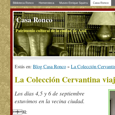
Biblioteca Ronco
Hemeroteca
Museo Enrique Squirru
Casa Ronco
Casa Ronco
Patrimonio cultural de la ciudad de Azul
Estás en:
Blog Casa Ronco
»
La Colección Cervantin
La Colección Cervantina viaj
Los días 4,5 y 6 de septiembre
estuvimos en la vecina ciudad.
8l: