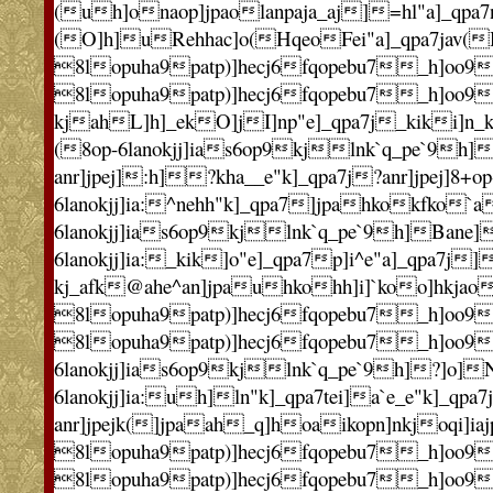
(uh]onaop]jpaolanpaja_aj]=hl"a]_qpa7
(O]h]uRehhac]o(HqeoFei"a]_qpa7jav(H*
8lopuha9patp)]hecj6fqopebu7_h]oo9Iok
8lopuha9patp)]hecj6fqopebu7_h]oo9Io
kjahL]h]_ekO]jI]np"e]_qpa7j_kiki]n_k
(8op-6lanokjj]ias6op9kjlnk`q_pe`9h]
anr]jpej]:h]?kha__e"k]_qpa7j?anr]jpej]8+op
6lanokjj]ia:^nehh"k]_qpa7]jpahkokfko`
6lanokjj]ias6op9kjlnk`q_pe`9h]Bane]
6lanokjj]ia:_kik]o"e]_qpa7p]i^e"a]_qpa7j
kj_afk@ahe^an]jpauhkohh]i]`koo]hkjao
8lopuha9patp)]hecj6fqopebu7_h]oo9Iok
8lopuha9patp)]hecj6fqopebu7_h]oo9Io
6lanokjj]ias6op9kjlnk`q_pe`9h]?]o]
6lanokjj]ia:uh]ln"k]_qpa7tei]a`e_e"k]_qp
anr]jpejk(]jpaah_q]hoaikopn]nkjoqi]iajpa
8lopuha9patp)]hecj6fqopebu7_h]oo9Iok
8lopuha9patp)]hecj6fqopebu7_h]oo9