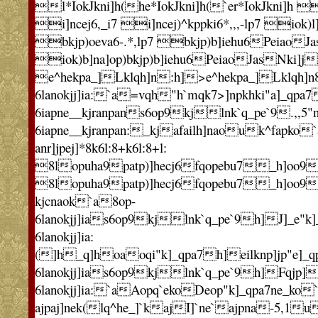
l*IokJkni]h(he*IokJkni]h(`er*IokJkni]h 
i]ncej6,_i7 i]ncej)^kppki6*,,,-lp7 iok)l]c
bkjp)oeva6-.*,lp7 bkjp)b]iehu6PeiaoJ
iok)b]na]op)bkjp)b]iehu6PeiaoJasNki]j

e^hekpa_]Lklqh]n:h]>e^hekpa_]Lklqh]n
6lanokjj]ia:`a=vqh"h`mqk7>]npkhki"a]_qpa
6iapne__kjranpans6op9kjlnk`q_pe`9.,,5"n`
6iapne__kjranpan:_kjafailh]naouk^fapko
anr]jpej]*8k6l:8+k6l:8+l:
8lopuha9patp)]hecj6fqopebu7_h]oo9Iok
8lopuha9patp)]hecj6fqopebu7_h]oo9I
kjcnaok`a8op-
6lanokjj]ias6op9kjlnk`q_pe`9h]J]_e"k]_
6lanokjj]ia:
(]h_q]hoaoqi"k]_qpa7h]eilknp]jp"e]_qp
6lanokjj]ias6op9kjlnk`q_pe`9h]Fqjp]
6lanokjj]ia:`aAopq`ekoDeop"k]_qpa7ne_
ajpaj]nek(lq^he_]`kajI]`ne`ajpna-5,1