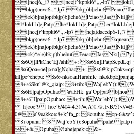
i]ncej6,_i7 i]ncej)^kppki6*,,,-lp7 iok)l]c
bkjp)oeva6-.*,lp7 bkjp)b]iehu6PeiaoJ
iok)b]na]op)bkjp)b]iehu6PeiaoJasNki]j
l*IokLh]ejPatp(he*IokLh]ejPatp(`er*IokLh]ej
i]ncej)^kppki6*,,,-lp7 heja)daecdp6-1,!7 i
bkjp)oeva6-,*,lp7 bkjp)b]iehu6?kqnean
iok)b]na]op)bkjp)b]iehu6PeiaoJasNki]j
iok)^e`e)bkjp)b]iehu6PeiaoJasNki]j7y
8s6Oj]lPkCne`Ej?ahh+: 8s6Sn]lPatpSepdLqj
8s6Qoa=oe]j>na]gNqhao+: 8s6@kjpCnks=qp
kil]pe^ehepu: 8s6>nksoanHarah:Ie_nkokbpEjpanja
8+s6Skn`@k_qiajp: 8+tih:8Waj`ebY)):8))
8s6H]pajpOpuhao@abHk_ga`Op]pa9b]hoa
8+s6H]pajpOpuhao: 8+tih:8Waj`ebY)):8))
_h]ooe`9_hoe`6/404-4,3)?=,A)0.@.)>B/5)>//=B-
0@e`9eakkqe:8+k^fa_p: 8opuha: op-6&w^
8+opuha: 8Waj`ebY)):8opuhapula9patp
+&Opuha@abejepekjo&+