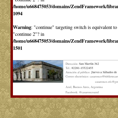
/home/u668475053/domains/ZendFramework/libra
1094
Warning
: "continue" targeting switch is equivalent t
"continue 2"? in
/home/u668475053/domains/ZendFramework/libra
1501
Dirección:
San Martín 362
Tel.:
02281-15522455
Atención al público:
Jueves a Sábados de 
Correo electrónico:
casaronco@bibliotecar
casaronco.ofc@gm
Azul, Buenos Aires, Argentina
Facebook: @casaroncoazul